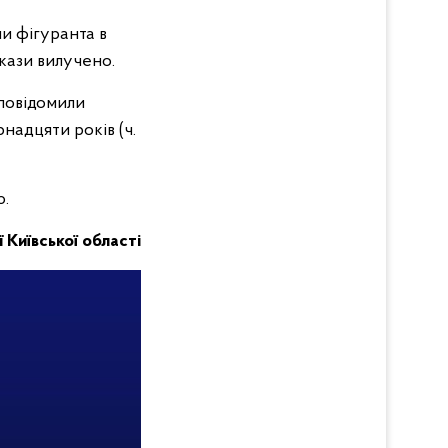
и фігуранта в
кази вилучено.
 повідомили
надцяти років (ч.
ю.
ї Київської області