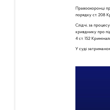
Правоохоронці пр
порядку ст. 208 К
Слідчі, за проце
кривднику про під
4 ст. 152 Криміна
У суді затриманом