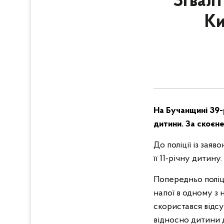
Зґвалт
Ки
На Бучанщині 39-р
дитини. За скоєне
До поліції із зая
її 11-річну дитину.
Попередньо поліц
напої в одному з 
скористався відсу
відносно дитини д