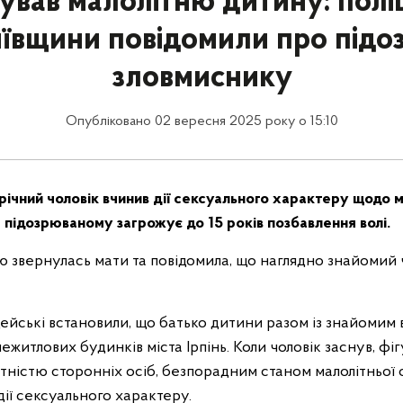
ував малолітню дитину: полі
ївщини повідомили про підо
зловмиснику
Опубліковано 02 вересня 2025 року о 15:10
ічний чоловік вчинив дії сексуального характеру щодо м
 підозрюваному загрожує до 15 років позбавлення волі.
вою звернулась мати та повідомила, що наглядно знайомий 
ейські встановили, що батько дитини разом із знайомим 
нежитлових будинків міста Ірпінь. Коли чоловік заснув, фі
тністю сторонніх осіб, безпорадним станом малолітньої 
ії сексуального характеру.