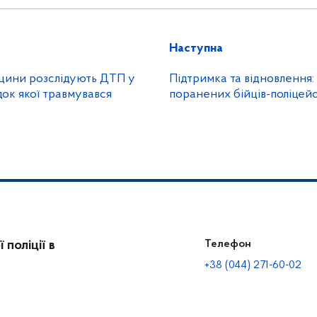
Наступна
вщини розслідують ДТП у
Підтримка та відновлення: 
док якої травмувався
поранених бійців-поліцей
поліції в
Телефон
+38 (044) 271-60-02