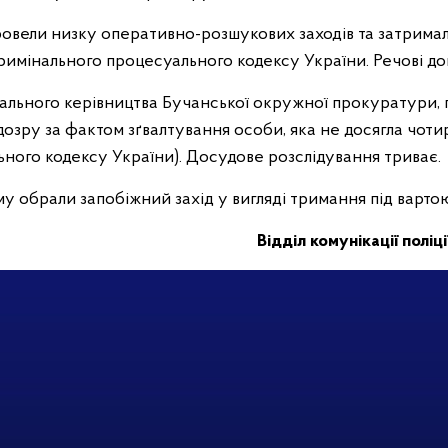
овели низку оперативно-розшукових заходів та затримал
римінального процесуального кодексу України. Речові до
суального керівництва Бучанської окружної прокуратури,
озру за фактом зґвалтування особи, яка не досягла чотир
льного кодексу України). Досудове розслідування триває.
у обрали запобіжний захід у вигляді тримання під варто
Відділ комунікації поліці