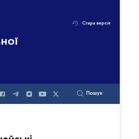
Стара версія
ьної
Пошук