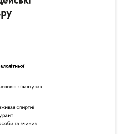
цейські
зру
алолітньої
чоловік зґвалтував
вживав спиртні
гурант
особи та вчинив