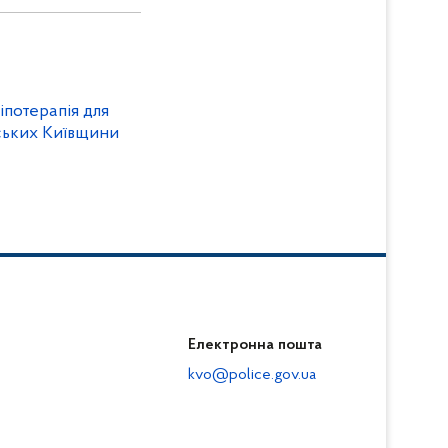
іпотерапія для
ських Київщини
Електронна пошта
kvo@police.gov.ua