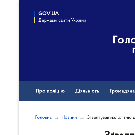
до
основного
GOV.UA
вмісту
Державні сайти України
Гол
Про поліцію
Діяльність
Громадян
Курс доброчесна поліція
Документи
Головна
Новини
Зґвалтував малолітню дитину: поліцейські Киї