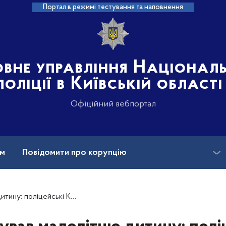
Портал в режимі тестування та наповнення
овне управління Націонал
поліції в Київській області
Офіційний вебпортал
ам
Повідомити про корупцію
Вакансії
вщини повідомили про підозру зловмиснику