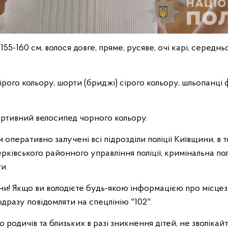
55-160 см, волося довге, пряме, русяве, очі карі, середньо
рого кольору, шорти (бриджі) сірого кольору, шльопанці 
ортивний велосипед чорного кольору.
оперативно залучені всі підрозділи поліції Київщини, в т
рківського районного управління поліції, кримінальна по
и.
и! Якщо ви володієте будь-якою інформацією про місце
разу повідомляти на спецлінію "102".
 родичів та близьких в разі зникнення дітей, не зволікай