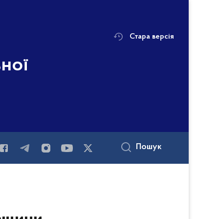
Стара версія
ьної
Пошук