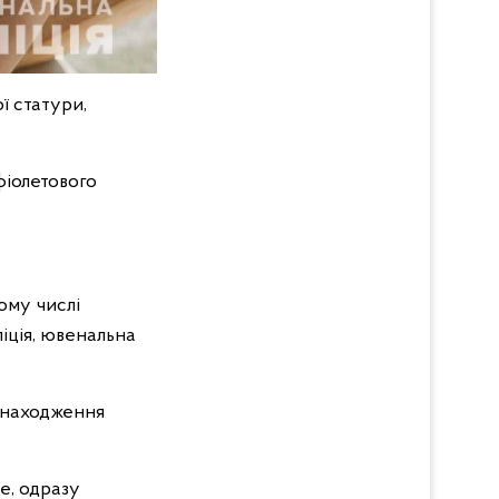
ї статури,
фіолетового
ому числі
ліція, ювенальна
знаходження
те, одразу