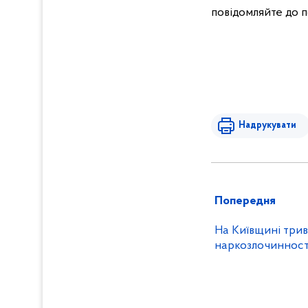
повідомляйте до по
Надрукувати
Попередня
На Київщині трив
наркозлочиннос