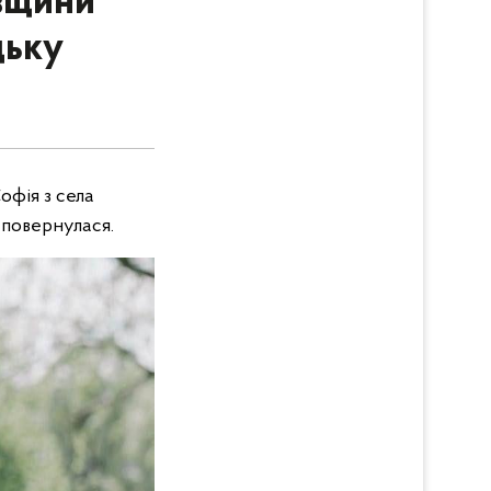
ївщини
цьку
офія з села
е повернулася.