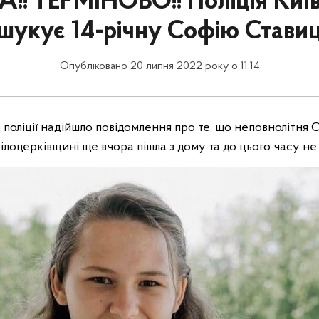
!! ТЕРМІНОВО!! Поліція Ки
шукує 14-річну Софію Стави
Опубліковано 20 липня 2022 року о 11:14
до поліції надійшло повідомлення про те, що неповнолітня С
ілоцерківщині ще вчора пішла з дому та до цього часу н