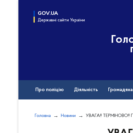
до
основного
GOV.UA
вмісту
Державні сайти України
Гол
Про поліцію
Діяльність
Громадян
Курс доброчесна поліція
Документи
Головна
Новини
УВАГА!! ТЕРМІНОВО!! Поліція Київщини 