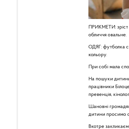
ПРИКМЕТИ: зріст 1
обличчя овальне.
ОДЯГ: футболка сі
кольору.
При собі мала сп
На пошуки дитини 
працівники Білоце
превенція, кінолог
Шановні громадян
дитини просимо од
Вкотре закликаємо