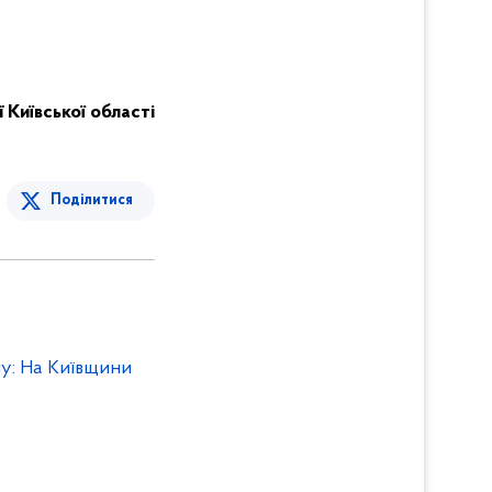
ї Київської області
Поділитися
у: На Київщини