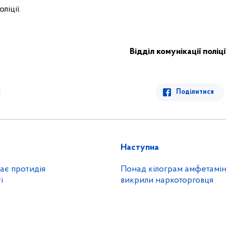
ліції.
Відділ комунікації поліці
Поділитися
Наступна
ає протидія
Понад кілограм амфетамін
ті
викрили наркоторговця