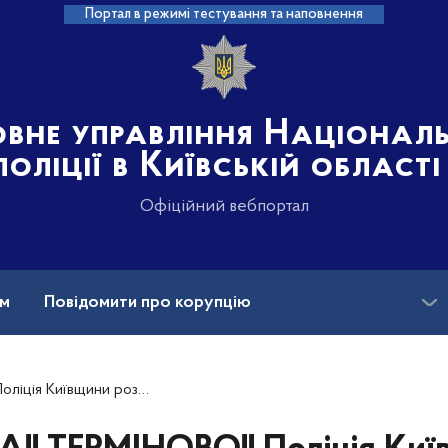
Портал в режимі тестування та наповнення
овне управління Націонал
поліції в Київській області
Офіційний вебпортал
ам
Повідомити про корупцію
Вакансії
розшукує 14-річну Софію Ставицьку