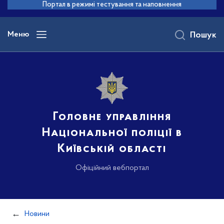
до
Портал в режимі тестування та наповнення
основного
вмісту
Меню
Пошук
Головне управління
Національної поліції в
Київській області
Офіційний вебпортал
Новини