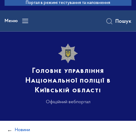
до
Портал в режимі тестування та наповнення
основного
вмісту
Меню
Пошук
Головне управління
Національної поліції в
Київській області
Офіційний вебпортал
Новини