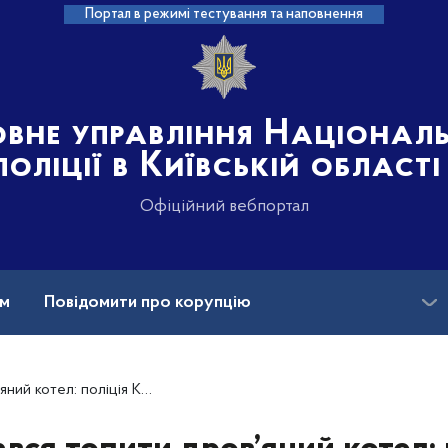
Портал в режимі тестування та наповнення
овне управління Націонал
поліції в Київській області
Офіційний вебпортал
ам
Повідомити про корупцію
Вакансії
щини розслідує обставини загибелі чоловіка