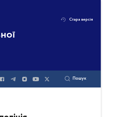
Стара версія
ьної
Пошук