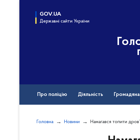
до
основного
GOV.UA
вмісту
Державні сайти України
Гол
Про поліцію
Діяльність
Громадян
Курс доброчесна поліція
Документи
Головна
Новини
Намагався топити дров’яний котел: поліція Київ