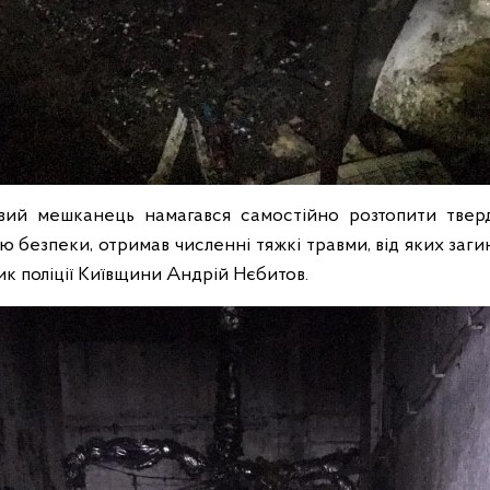
евий мешканець намагався самостійно розтопити тверд
ю безпеки, отримав численні тяжкі травми, від яких загину
ник поліції Київщини Андрій Нєбитов.