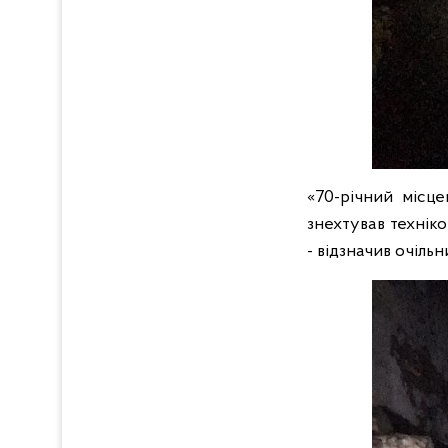
«70-річний місц
знехтував техніко
- відзначив очіль