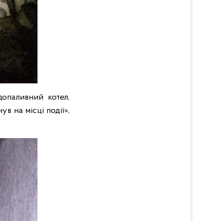
опаливний котел,
в на місці події»,