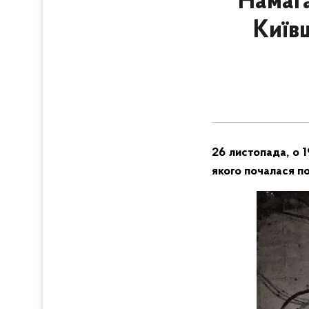
Намага
Київ
26 листопада, о 1
якого почалася п