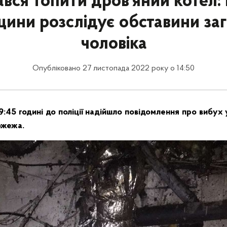
вся топити дров’яний котел: 
щини розслідує обставини заг
чоловіка
Опубліковано 27 листопада 2022 року о 14:50
9:45 годині до поліції надійшло повідомлення про вибух 
ожежа.