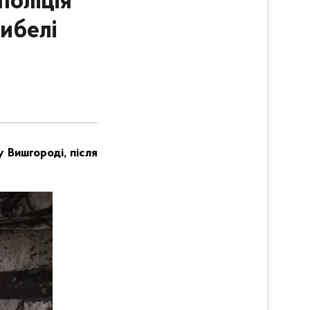
поліція
ибелі
у Вишгороді, після