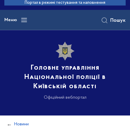
до
Портал в режимі тестування та наповнення
основного
вмісту
Меню
Пошук
Головне управління
Національної поліції в
Київській області
Офіційний вебпортал
Новини