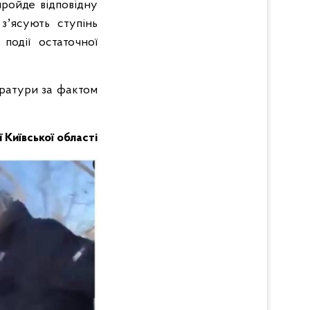
пройде відповідну
 зʼясують ступінь
події остаточної
уратури за фактом
ї Київської області