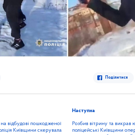
Поділитися
Наступна
 на відбудові пошкодженої
Розбив вітрину та викрав 
 поліція Київщини скерувала
поліцейські Київщини опе