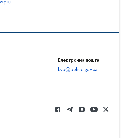
оярці
Електронна пошта
kvo@police.gov.ua