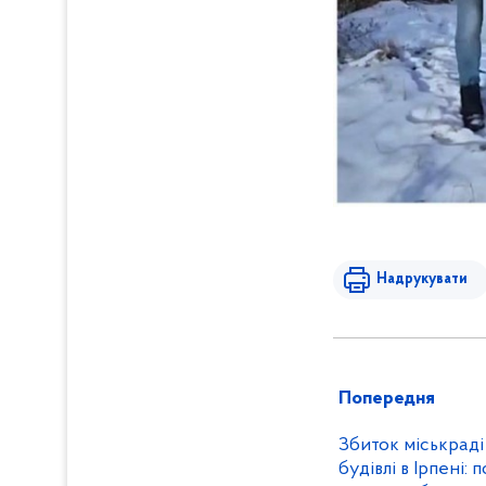
Надрукувати
Попередня
Збиток міськраді
будівлі в Ірпені: