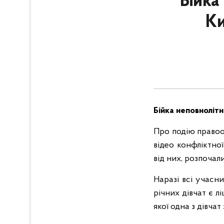
Бійка
Ки
Бійка неповнолітн
Про подію правоо
відео конфліктної
від них, розпочал
Наразі всі учасни
річних дівчат є л
якої одна з дівчат