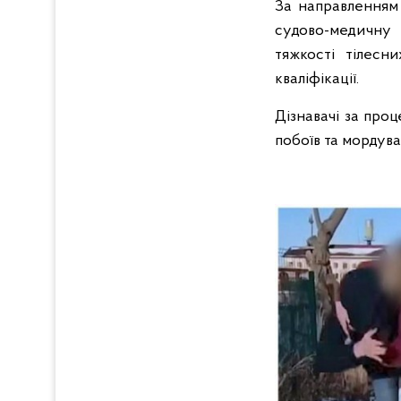
За направленням 
судово-медичну е
тяжкості тілесн
кваліфікації.
Дізнавачі за про
побоїв та мордува