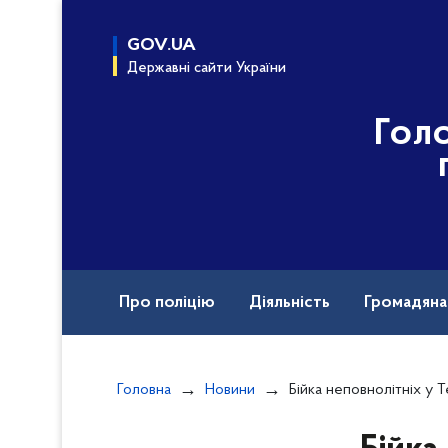
до
основного
GOV.UA
вмісту
Державні сайти України
Гол
Про поліцію
Діяльність
Громадян
Курс доброчесна поліція
Документи
Головна
Новини
Бійка неповнолітніх у Тетієві: поліцейські К