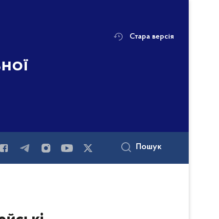
Стара версія
ьної
Пошук