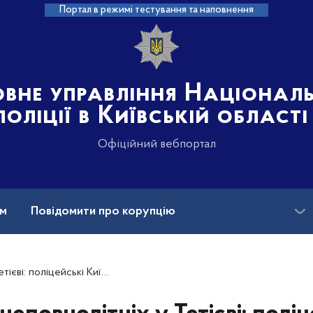
Портал в режимі тестування та наповнення
овне управління Націонал
поліції в Київській області
Офіційний вебпортал
ам
Повідомити про корупцію
Вакансії
иївщини розпочали кримінальне провадження