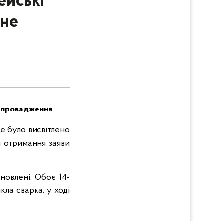
ейські
ьне
не провадження
е було висвітлено
ля отримання заяви
ановлені. Обоє 14-
кла сварка, у ході