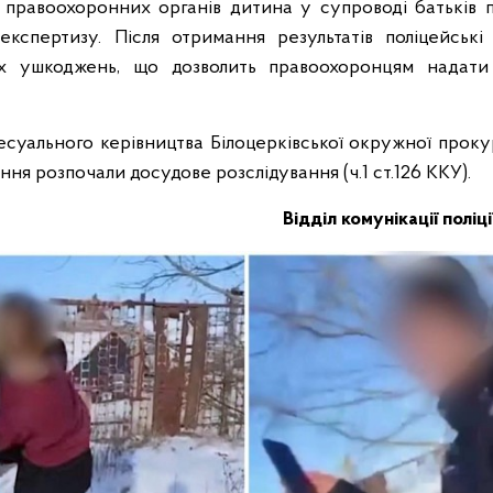
правоохоронних органів дитина у супроводі батьків 
кспертизу. Після отримання результатів поліцейські
их ушкоджень, що дозволить правоохоронцям надати 
цесуального керівництва Білоцерківської окружної прок
ння розпочали досудове розслідування (ч.1 ст.126 ККУ).
Відділ комунікації поліці