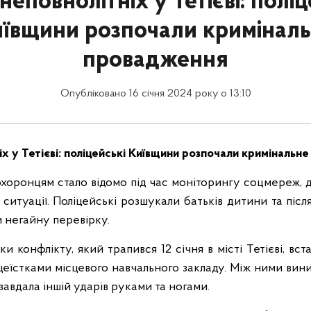
 неповнолітніх у Тетієві: поліц
ївщини розпочали кримінал
провадження
Опубліковано 16 січня 2024 року о 13:10
іх у Тетієві: поліцейські Київщини розпочали криміналь
хоронцям стало відомо під час моніторингу соцмереж, д
 ситуації. Поліцейські розшукали батьків дитини та піс
и негайну перевірку.
ки конфлікту, який трапився 12 січня в місті Тетієві, вст
іцеїстками місцевого навчального закладу. Між ними вини
 завдала іншій ударів руками та ногами.