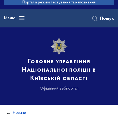
до
Портал в режимі тестування та наповнення
основного
вмісту
Меню
Пошук
Головне управління
Національної поліції в
Київській області
Офіційний вебпортал
Новини